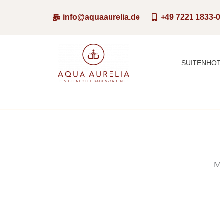
Zum
info@aquaaurelia.de
+49 7221 1833-
Inhalt
springen
SUITENHO
M