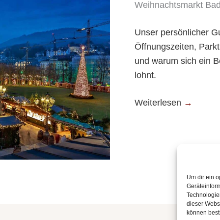
Weihnachtsmarkt Ba
Unser persönlicher G
Öffnungszeiten, Park
und warum sich ein 
lohnt.
Weiterlesen
→
Um dir ein o
Geräteinfor
Technologien
dieser Websi
können best